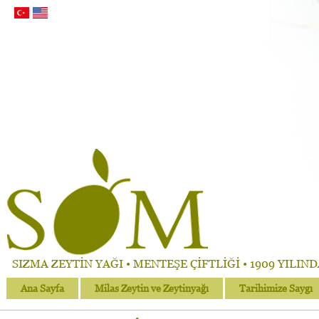
SIZMA ZEYTİN YAĞI • MENTEŞE ÇİFTLİĞİ • 1909 YILIN
Ana Sayfa
Milas Zeytin ve Zeytinyağı
Tarihimize Saygı