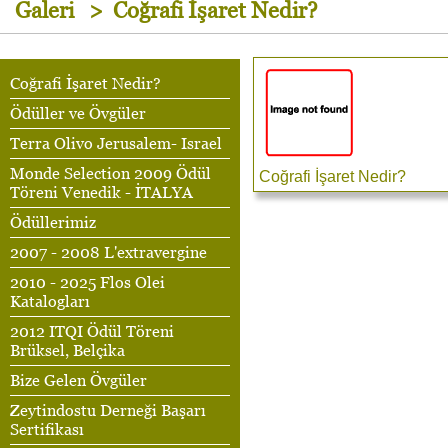
Galeri
>
Coğrafi İşaret Nedir?
Coğrafi İşaret Nedir?
Ödüller ve Övgüler
Terra Olivo Jerusalem- Israel
Monde Selection 2009 Ödül
Coğrafi İşaret Nedir?
Töreni Venedik - İTALYA
Ödüllerimiz
2007 - 2008 L'extravergine
2010 - 2025 Flos Olei
Katalogları
2012 ITQI Ödül Töreni
Brüksel, Belçika
Bize Gelen Övgüler
Zeytindostu Derneği Başarı
Sertifikası