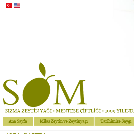
SIZMA ZEYTİN YAĞI • MENTEŞE ÇİFTLİĞİ • 1909 YILIN
Ana Sayfa
Milas Zeytin ve Zeytinyağı
Tarihimize Saygı