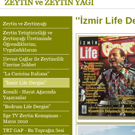
ZEYTİN ve ZEYTİN YAĞI
''İzmir Life D
Zeytin ve Zeytinyağı
Zeytin Yetiştiriciliği ve
Zeytinyağı Üretiminde
Öğrendiklerim;
Uyguladıklarım
Nevzat Çağlar ile Zeytincilik
Üzerine Sohbet
''La Cucicina Italiana''
''İzmir Life Dergisi''
Komili - Hayat Ağacında
Yaşayanlar
''Bodrum Life Dergisi''
Ege TV Zeytin Konuşması -
Mayıs 2010
TRT GAP - Bu Toprağın Sesi