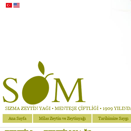
SIZMA ZEYTİN YAĞI • MENTEŞE ÇİFTLİĞİ • 1909 YILIN
Ana Sayfa
Milas Zeytin ve Zeytinyağı
Tarihimize Saygı