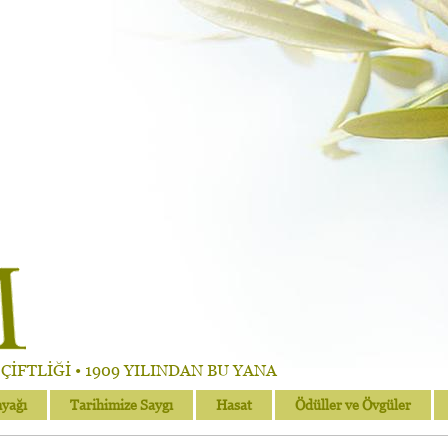
İFTLİĞİ • 1909 YILINDAN BU YANA
nyağı
Tarihimize Saygı
Hasat
Ödüller ve Övgüler