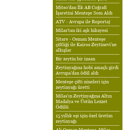
Mitso'dan İlk AB Coğrafi
İşaretini Menteşe Som Aldı
ATV - Avrupa ile Roportaj
Milas'tan iki aşk hikayesi
Sitare - Osman Menteşe
çiftliği ile Kairos Zeytinevi'ne
alkışlar
Bir zeytin bir insan
Zeytinyağına hobi amaçlı girdi
Avrupa'dan ödül aldı
Menteşe çifti nineleri için
zeytinyağı üretti
Milas'ın Zeytinyağına Altın
Madalya ve Üstün Lezzet
Ödülü
15 yıllık eşi için özel üretim
zeytinyağı
Ali Osman Menteşe, Milas