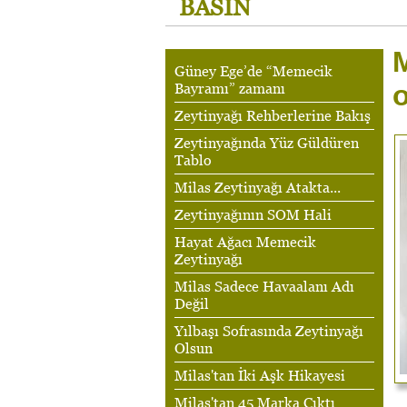
BASIN
M
Güney Ege’de “Memecik
o
Bayramı” zamanı
Zeytinyağı Rehberlerine Bakış
Zeytinyağında Yüz Güldüren
Tablo
Milas Zeytinyağı Atakta...
Zeytinyağının SOM Hali
Hayat Ağacı Memecik
Zeytinyağı
Milas Sadece Havaalanı Adı
Değil
Yılbaşı Sofrasında Zeytinyağı
Olsun
Milas'tan İki Aşk Hikayesi
Milas'tan 45 Marka Çıktı