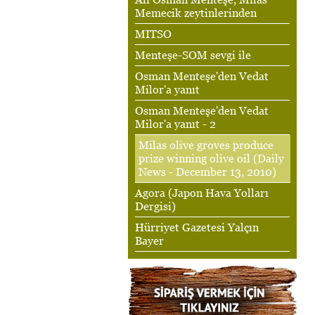
Memecik zeytinlerinden
MITSO
Menteşe-SOM sevgi ile
Osman Menteşe'den Vedat
Milor'a yanıt
Osman Menteşe'den Vedat
Milor'a yanıt - 2
Milas olive groves produce
prize winning olive oil (Daily
News - December 13, 2010)
Agora (Japon Hava Yolları
Dergisi)
Hürriyet Gazetesi Yalçın
Bayer