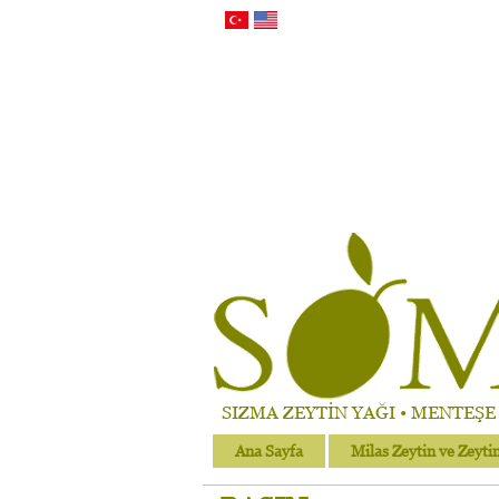
SIZMA ZEYTİN YAĞI • MENTEŞE Ç
Ana Sayfa
Milas Zeytin ve Zeyti