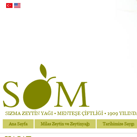
SIZMA ZEYTİN YAĞI • MENTEŞE ÇİFTLİĞİ • 1909 YILIN
Ana Sayfa
Milas Zeytin ve Zeytinyağı
Tarihimize Saygı