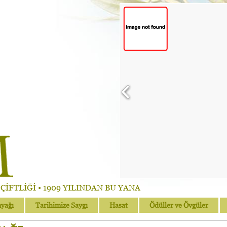
İFTLİĞİ • 1909 YILINDAN BU YANA
nyağı
Tarihimize Saygı
Hasat
Ödüller ve Övgüler