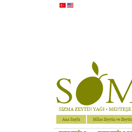
SIZMA ZEYTİN YAĞI • MENTEŞE Ç
Ana Sayfa
Milas Zeytin ve Zeyti