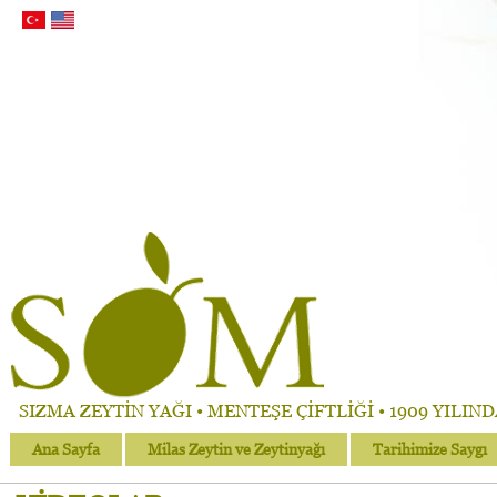
SIZMA ZEYTİN YAĞI • MENTEŞE ÇİFTLİĞİ • 1909 YILIN
Ana Sayfa
Milas Zeytin ve Zeytinyağı
Tarihimize Saygı