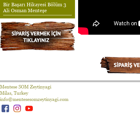
Bir Başarı Hikayesi Bölüm 3
Ali Osman Menteşe
Mentese SOM Zeytinyagi
Milas, Turkey
info@mentesesomzeytinyagi.com