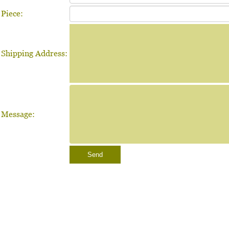
Piece:
Shipping Address:
Message:
Send